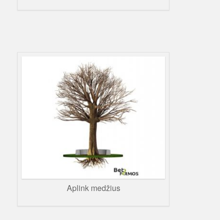
Aplink medžius