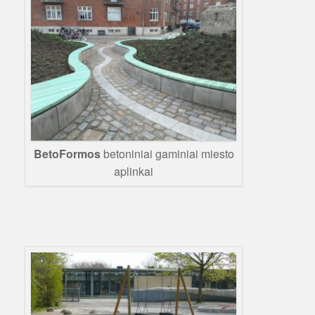
BetoFormos
betoniniai gaminiai miesto
aplinkai