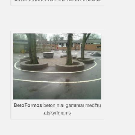
BetoFormos
betoniniai gaminiai medžių
atskyrimams