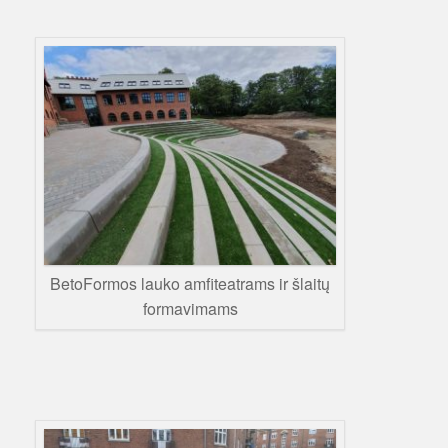
BetoFormos lauko amfiteatrams ir šlaitų
formavimams