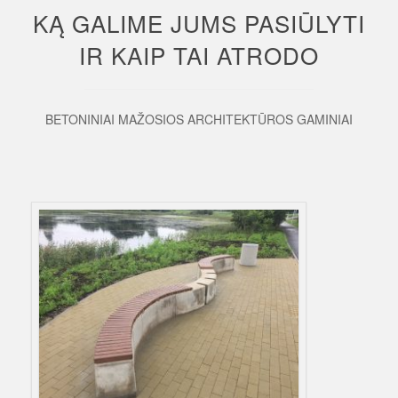
KĄ GALIME JUMS PASIŪLYTI
IR KAIP TAI ATRODO
BETONINIAI MAŽOSIOS ARCHITEKTŪROS GAMINIAI