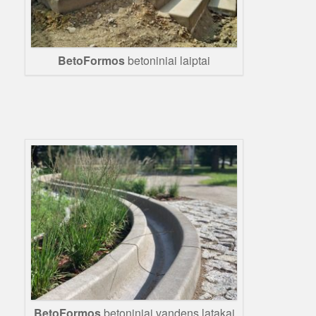
BetoFormos
betoniniai laiptai
BetoFormos
betoniniai vandens latakai