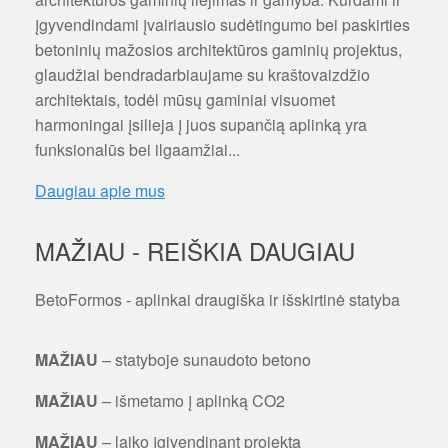
įgyvendindami įvairiausio sudėtingumo bei paskirties
betoninių mažosios architektūros gaminių projektus,
glaudžiai bendradarbiaujame su kraštovaizdžio
architektais, todėl mūsų gaminiai visuomet
harmoningai įsilieja į juos supančią aplinką yra
funksionalūs bei ilgaamžiai...
Daugiau apie mus
MAŽIAU - REIŠKIA DAUGIAU
BetoFormos - aplinkai draugiška ir išskirtinė statyba
MAŽIAU
– statyboje sunaudoto betono
MAŽIAU
– išmetamo į aplinką CO2
MAŽIAU
– laiko įgivendinant projektą