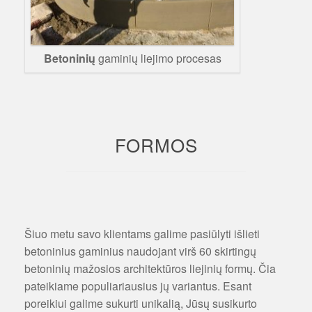
Betoninių
gaminių liejimo procesas
FORMOS
Šiuo metu savo klientams galime pasiūlyti išlieti
betoninius gaminius naudojant virš 60 skirtingų
betoninių mažosios architektūros liejinių formų. Čia
pateikiame populiariausius jų variantus. Esant
poreikiui galime sukurti unikalią, Jūsų susikurto