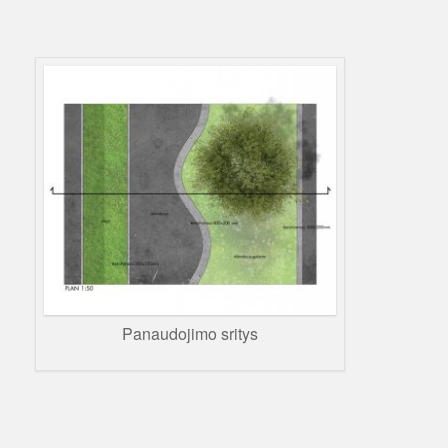
Panaudojimo sritys