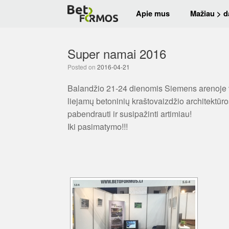
Apie mus
Mažiau > d
Super namai 2016
Posted on
2016-04-21
Balandžio 21-24 dienomis Siemens arenoje v
liejamų betoninių kraštovaizdžio architektū
pabendrauti ir susipažinti artimiau!
Iki pasimatymo!!!