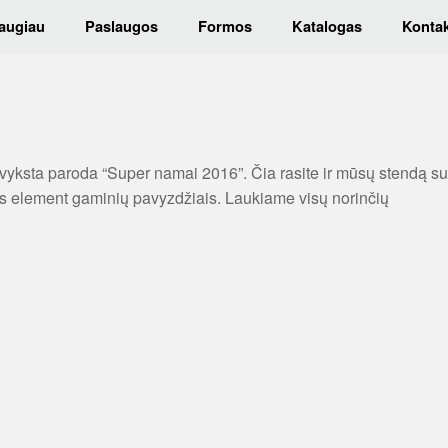
augiau
Paslaugos
Formos
Katalogas
Kontak
yksta paroda “Super namai 2016”. Čia rasite ir mūsų stendą su
ros element gaminių pavyzdžiais. Laukiame visų norinčių
[SHOW SLIDESHOW]