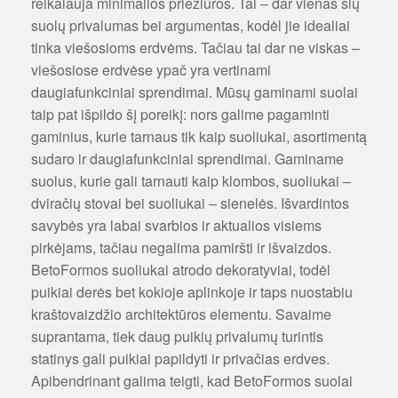
reikalauja minimalios priežiūros. Tai – dar vienas šių
suolų privalumas bei argumentas, kodėl jie idealiai
tinka viešosioms erdvėms. Tačiau tai dar ne viskas –
viešosiose erdvėse ypač yra vertinami
daugiafunkciniai sprendimai. Mūsų gaminami suolai
taip pat išpildo šį poreikį: nors galime pagaminti
gaminius, kurie tarnaus tik kaip suoliukai, asortimentą
sudaro ir daugiafunkciniai sprendimai. Gaminame
suolus, kurie gali tarnauti kaip klombos, suoliukai –
dviračių stovai bei suoliukai – sienelės. Išvardintos
savybės yra labai svarbios ir aktualios visiems
pirkėjams, tačiau negalima pamiršti ir išvaizdos.
BetoFormos suoliukai atrodo dekoratyviai, todėl
puikiai derės bet kokioje aplinkoje ir taps nuostabiu
kraštovaizdžio architektūros elementu. Savaime
suprantama, tiek daug puikių privalumų turintis
statinys gali puikiai papildyti ir privačias erdves.
Apibendrinant galima teigti, kad BetoFormos suolai