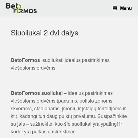
Menu
Siuoliukai 2 dvi dalys
BetoFormos
suoliukai: idealus pasirinkimas
viešosioms erdvėms
BetoFormos suoliukai
– idealus pasirinkimas
viešosioms erdvėms (parkams, poilsio zonoms,
skverams, stadionams, įmonių ir įstaigų teritorijoms ir
kt.), kadangi turi daug puikių privalumų. Susipažinkite
su jais – sužinokite, kuo šie suoliukai yra ypatingi ir
kodėl yra puikus pasirinkimas.