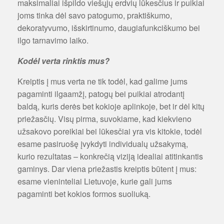
maksimaliai išpildo viešųjų erdvių lūkesčius ir puikiai
joms tinka dėl savo patogumo, praktiškumo,
dekoratyvumo, išskirtinumo, daugiafunkciškumo bei
ilgo tarnavimo laiko.
Kodėl verta rinktis mus?
Kreiptis į mus verta ne tik todėl, kad galime jums
pagaminti ilgaamžį, patogų bei puikiai atrodantį
baldą, kuris derės bet kokioje aplinkoje, bet ir dėl kitų
priežasčių. Visų pirma, suvokiame, kad kiekvieno
užsakovo poreikiai bei lūkesčiai yra vis kitokie, todėl
esame pasiruošę įvykdyti individualų užsakymą,
kurio rezultatas – konkrečią viziją idealiai atitinkantis
gaminys. Dar viena priežastis kreiptis būtent į mus:
esame vieninteliai Lietuvoje, kurie gali jums
pagaminti bet kokios formos suoliuką.