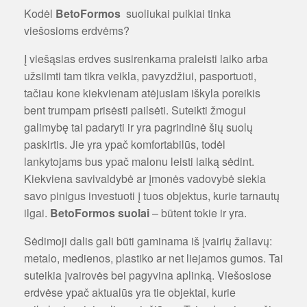
Kodėl
BetoFormos
suoliukai puikiai tinka
viešosioms erdvėms?
Į viešąsias erdves susirenkama praleisti laiko arba
užsiimti tam tikra veikla, pavyzdžiui, pasportuoti,
tačiau kone kiekvienam atėjusiam iškyla poreikis
bent trumpam prisėsti pailsėti. Suteikti žmogui
galimybę tai padaryti ir yra pagrindinė šių suolų
paskirtis. Jie yra ypač komfortabilūs, todėl
lankytojams bus ypač malonu leisti laiką sėdint.
Kiekviena savivaldybė ar įmonės vadovybė siekia
savo pinigus investuoti į tuos objektus, kurie tarnautų
ilgai.
BetoFormos suolai
– būtent tokie ir yra.
Sėdimoji dalis gali būti gaminama iš įvairių žaliavų:
metalo, medienos, plastiko ar net liejamos gumos. Tai
suteikia įvairovės bei pagyvina aplinką. Viešosiose
erdvėse ypač aktualūs yra tie objektai, kurie